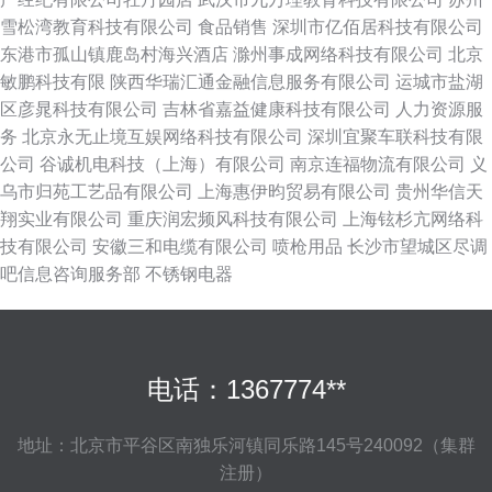
雪松湾教育科技有限公司
食品销售
深圳市亿佰居科技有限公司
东港市孤山镇鹿岛村海兴酒店
滁州事成网络科技有限公司
北京
敏鹏科技有限
陕西华瑞汇通金融信息服务有限公司
运城市盐湖
区彦晁科技有限公司
吉林省嘉益健康科技有限公司
人力资源服
务
北京永无止境互娱网络科技有限公司
深圳宜聚车联科技有限
公司
谷诚机电科技（上海）有限公司
南京连福物流有限公司
义
乌市归苑工艺品有限公司
上海惠伊昀贸易有限公司
贵州华信天
翔实业有限公司
重庆润宏频风科技有限公司
上海铉杉亢网络科
技有限公司
安徽三和电缆有限公司
喷枪用品
长沙市望城区尽调
吧信息咨询服务部
不锈钢电器
电话：1367774**
地址：北京市平谷区南独乐河镇同乐路145号240092（集群
注册）