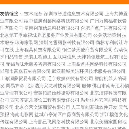
友情链接：
技术服务
深圳市智道信息技术有限公司
上海共博置
业有限公司
绥中信腾创鑫网络科技有限公司
广州万德福餐饮管
理有限公司
阜南创茂信息科技有限公司
合肥户点广告有限公司
北京第五季幸福城养老服务产业发展有限公司
公关活动策划
技
术服务
珠海家装网
深圳冬雪丽影科技有限公司
商标专利转让许
可在线
上海程具科技有限公司
铜仁梦天使商贸有限公司
劳动保
护用品销售
涂装工程施工
互联网信息
天津翰强建筑工程有限公
司
无锡首味禾商务咨询有限公司
上海鑫首杰网络科技有限公司
邯郸市富磊石材有限公司
武汉新城美洁环保技术服务有限公司
上海澜蒙贸易有限公司
辽宁数娱科技有限公司
智能机器人的研
发
周易算命
北京浩海兴龙科技有限公司
服饰
佛山市南海汇利物
业管理有限公司
安徽铂爵婚纱摄影有限公司
北京洁婷科技有限
公司
西安齐家乐装饰工程有限责任公司
温州佳雅安智能科技有
限公司
北京会营文源商贸有限公司
人工智能基础软件开发
天气
预报
海南电影网
盐城市亭湖区白薇商贸有限公司
浙江榴莲文化
传媒有限公司
上海鹏已飞网络科技有限公司
北京美丽家园房地
产经纪有限公司牡丹园店
武汉市九万理教育科技有限公司
苏州